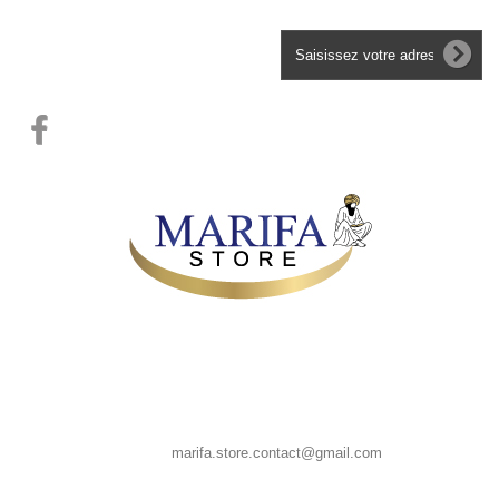
Lettre d'informations
MARIFA STORE, 39 CHAUSSEE SAINT PIERRE 80080 AMIENS
France
Appelez-nous au : 0667835958
E-mail :
marifa.store.contact@gmail.com