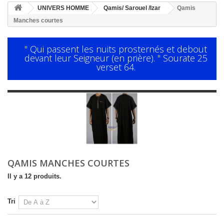
UNIVERS HOMME
Qamis/ Sarouel /Izar
Qamis
Manches courtes
" Qui passent les nuits prosternés et debout
devant leur Seigneur (en prière). " Sourate 25
verset 64.
QAMIS MANCHES COURTES
Il y a 12 produits.
Tri