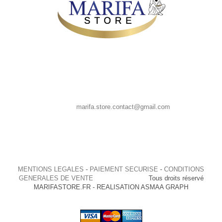
MARIFA STORE, 39 CHAUSSEE SAINT PIERRE 80080 AMIENS
France
Appelez-nous au : 0667835958
E-mail :
marifa.store.contact@gmail.com
MENTIONS LEGALES
-
PAIEMENT SECURISE
-
CONDITIONS
GENERALES DE VENTE
Tous droits réservé
MARIFASTORE.FR - REALISATION ASMAA GRAPH