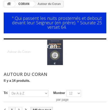
CORAN
Autour du Coran
" Qui passent les nuits prosternés et debout
devant leur Seigneur (en prière). " Sourate 25
verset 64.
Autour du Coran
Autour du Coran
AUTOUR DU CORAN
Il y a 14 produits.
Tri
Montrer
par page