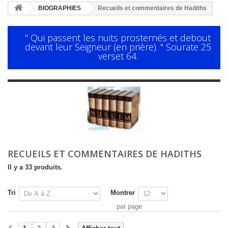
BIOGRAPHIES
Recueils et commentaires de Hadiths
" Qui passent les nuits prosternés et debout
devant leur Seigneur (en prière). " Sourate 25
verset 64.
RECUEILS ET COMMENTAIRES DE HADITHS
Il y a 33 produits.
Tri
Montrer
par page