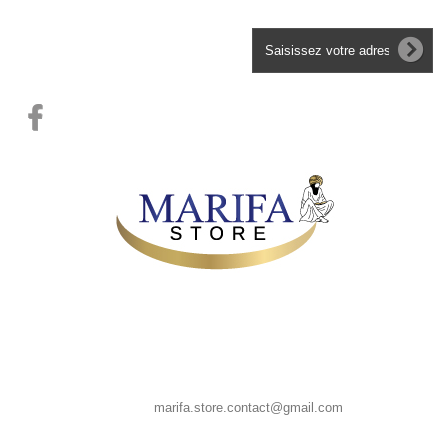
Lettre d'informations
MARIFA STORE, 39 CHAUSSEE SAINT PIERRE 80080 AMIENS
France
Appelez-nous au : 0667835958
E-mail :
marifa.store.contact@gmail.com