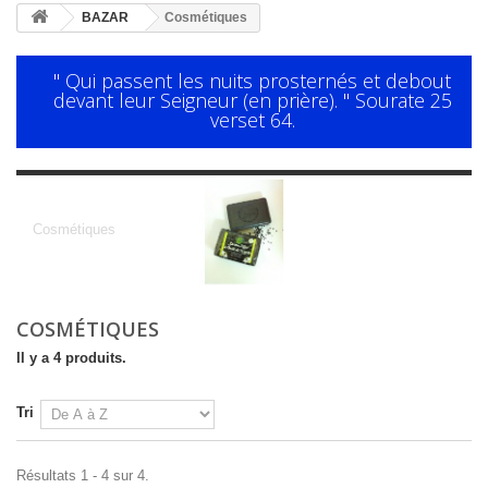
BAZAR
Cosmétiques
" Qui passent les nuits prosternés et debout
devant leur Seigneur (en prière). " Sourate 25
verset 64.
Cosmétiques
Cosmétiques
COSMÉTIQUES
Il y a 4 produits.
Tri
Résultats 1 - 4 sur 4.