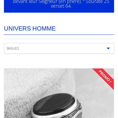
devant leur Seigneur (en prière). " Sourate 25
verset 64.
UNIVERS HOMME
BAGUES
PROMO !