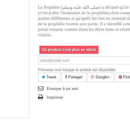
Le Prophète (صلى الله عليه وسلم) a déclaré qu'al-Nabuwwah
(c'est-à-dire l'institution de la prophétie) était co
parties différentes et qu'après lui rien ne resterait
de la prophétie hormis une partie. Il a identifié cet
partie restante comme étant les rêves bons et véridi
visions.
Ce produit n'est plus en stock
Prévenez-moi lorsque le produit est disponible
Tweet
Partager
Google+
Pint
Envoyer à un ami
Imprimer