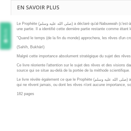
EN SAVOIR PLUS
Le Prophète (صلى الله عليه وسلم) a déclaré qu'al-Nabuwwah (c'est-à-dire l'institution de la prophétie) était composée de 46 parties différentes et qu'après lui rien ne resterait dans le monde de la prophétie hormis
une partie. Il a identifié cette dernière partie restante comme étant l
Avis
"Quand le temps (de la fin du monde) approchera, les rêves d'un cro
(Sahīh, Bukhārī)
Malgré cette importance absolument stratégique du sujet des rêves
Ce livre réoriente l'attention sur le sujet des rêves et des visions
source qui se situe au-delà de la portée de la méthode scientifique
Le livre révèle également ce que le Prophète (صلى الله عليه وسلم) a expliqué concernant les différents types de rêves que nous pouvons avoir, et, plus important encore, comment nous devons y répondre. Ceux
qui ne rêvent jamais, ou dont les rêves n'ont aucune importance, son
182 pages